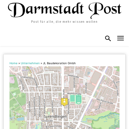
Post für alle, die mehr wissen wollen
Home
»
Unternehmen
»
JL Baudekoration Gmbh