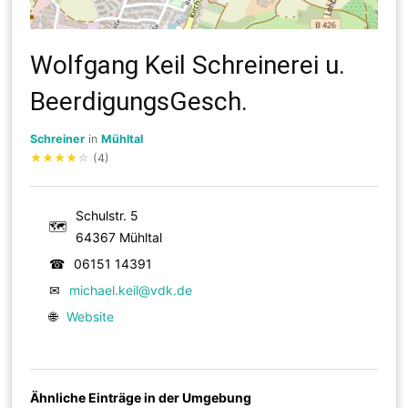
Wolfgang Keil Schreinerei u.
BeerdigungsGesch.
Schreiner
in
Mühltal
★
★
★
★
☆
(4)
Schulstr. 5
🗺
64367 Mühltal
☎
06151 14391
✉
michael.keil@vdk.de
🌐
Website
Ähnliche Einträge in der Umgebung