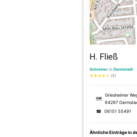
H. Fließ
Schreiner
in
Darmstadt
★
★
★
★
☆
(5)
Griesheimer We
🗺
64297 Darmsta
☎
06151 55491
Ähnliche Einträge in 