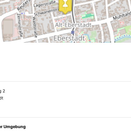
g 2
dt
der Umgebung