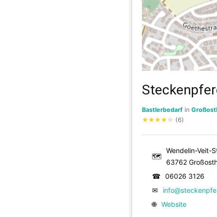
Steckenpfer
Bastlerbedarf
in
Großost
★
★
★
★
☆
(6)
Wendelin-Veit-St
🗺
63762 Großost
☎
06026 3126
✉
info@steckenpfe
🌐
Website