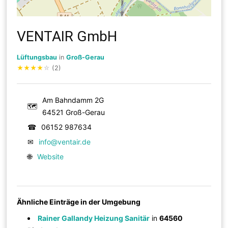
VENTAIR GmbH
Lüftungsbau
in
Groß-Gerau
★
★
★
★
☆
(2)
Am Bahndamm 2G
🗺
64521 Groß-Gerau
☎
06152 987634
✉
info@ventair.de
🌐
Website
Ähnliche Einträge in der Umgebung
Rainer Gallandy Heizung Sanitär
in
64560