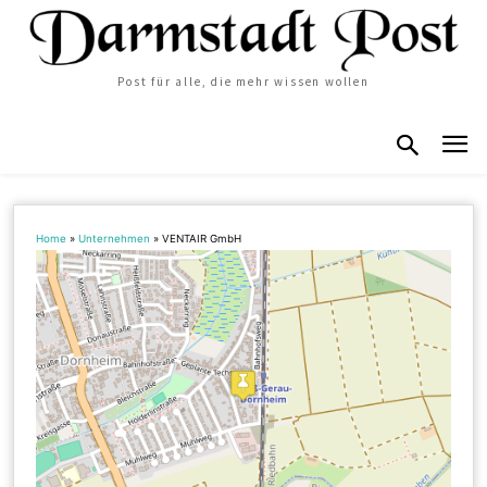
Post für alle, die mehr wissen wollen
Home
»
Unternehmen
»
VENTAIR GmbH