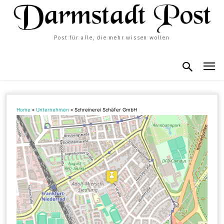
Post für alle, die mehr wissen wollen
Home
»
Unternehmen
»
Schreinerei Schäfer GmbH