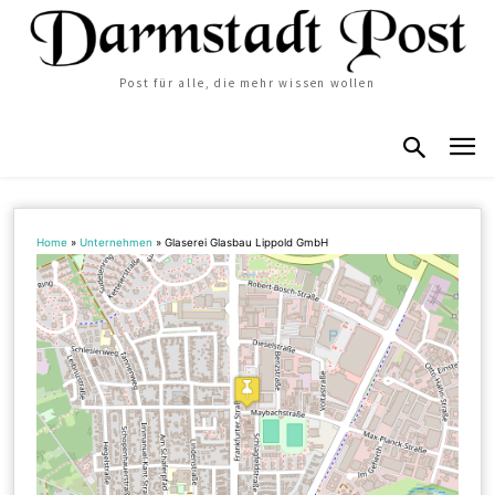
Post für alle, die mehr wissen wollen
Home
»
Unternehmen
»
Glaserei Glasbau Lippold GmbH