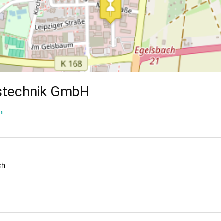
stechnik GmbH
h
ch