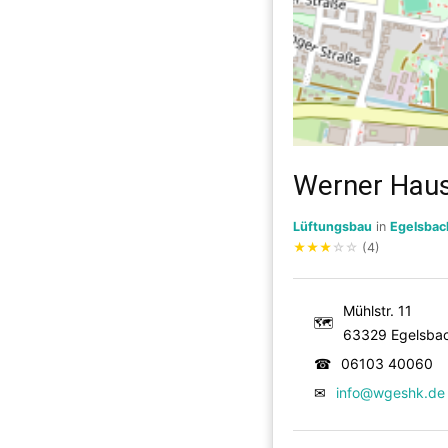
Werner Hau
Lüftungsbau
in
Egelsbac
★
★
★
☆
☆
(4)
Mühlstr. 11
🗺
63329 Egelsba
☎
06103 40060
✉
info@wgeshk.de