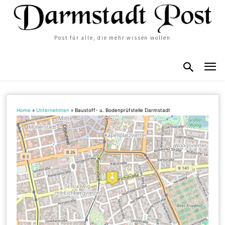
Post für alle, die mehr wissen wollen
Home
»
Unternehmen
»
Baustoff- u. Bodenprüfstelle Darmstadt