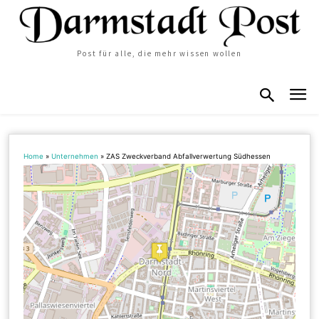
Post für alle, die mehr wissen wollen
Home
»
Unternehmen
»
ZAS Zweckverband Abfallverwertung Südhessen