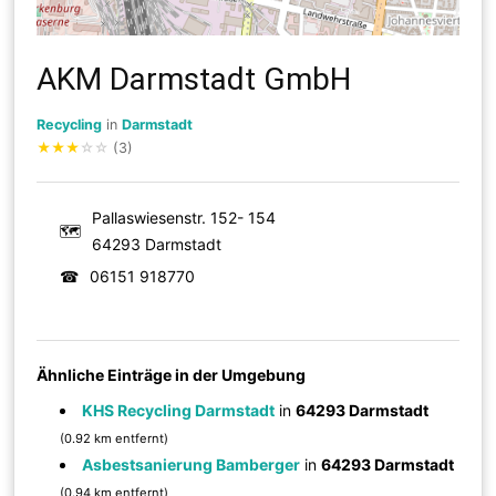
AKM Darmstadt GmbH
Recycling
in
Darmstadt
★
★
★
☆
☆
(3)
Pallaswiesenstr. 152- 154
🗺
64293 Darmstadt
☎
06151 918770
Ähnliche Einträge in der Umgebung
KHS Recycling Darmstadt
in
64293 Darmstadt
(0.92 km entfernt)
Asbestsanierung Bamberger
in
64293 Darmstadt
(0.94 km entfernt)