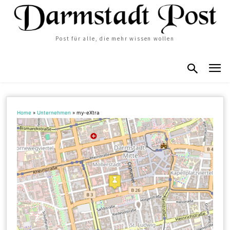
Post für alle, die mehr wissen wollen
Home
»
Unternehmen
»
my-eXtra