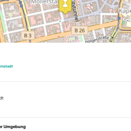
rmstadt
dt
der Umgebung