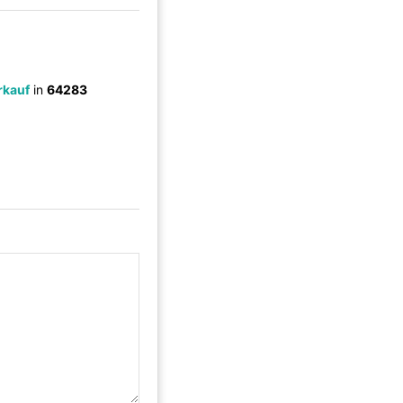
rkauf
in
64283