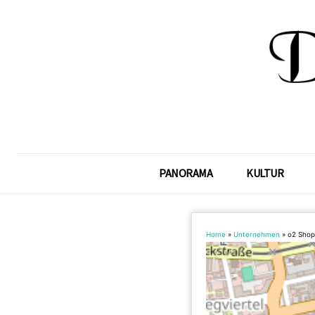
PANORAMA
KULTUR
Home
»
Unternehmen
»
o2 Shop