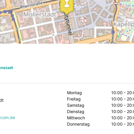
rmstadt
Montag
10:00 - 20
Freitag
10:00 - 20
dt
Samstag
10:00 - 20
Dienstag
10:00 - 20
ircom.de
Mittwoch
10:00 - 20
Donnerstag
10:00 - 20