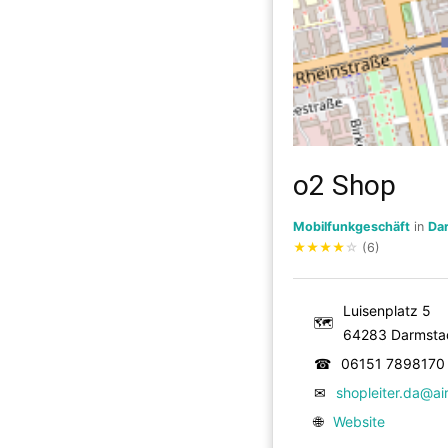
o2 Shop
Mobilfunkgeschäft
in
Da
★
★
★
★
☆
(6)
Luisenplatz 5
🗺
64283 Darmsta
☎
06151 7898170
✉
shopleiter.da@a
🌐
Website