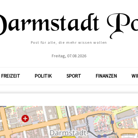
Post für alle, die mehr wissen wollen
Freitag, 07.08.2026
FREIZEIT
POLITIK
SPORT
FINANZEN
WI