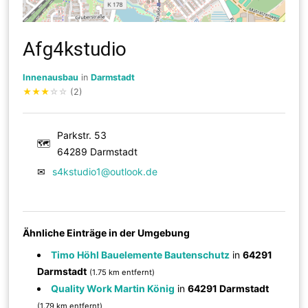
Afg4kstudio
Innenausbau
in
Darmstadt
★
★
★
☆
☆
(2)
Parkstr. 53
🗺
64289 Darmstadt
✉
s4kstudio1@outlook.de
Ähnliche Einträge in der Umgebung
Timo Höhl Bauelemente Bautenschutz
in
64291
Darmstadt
(1.75 km entfernt)
Quality Work Martin König
in
64291 Darmstadt
(1.79 km entfernt)