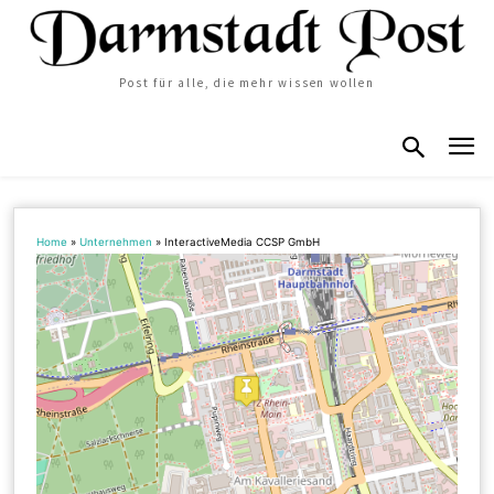
Post für alle, die mehr wissen wollen
Home
»
Unternehmen
»
InteractiveMedia CCSP GmbH