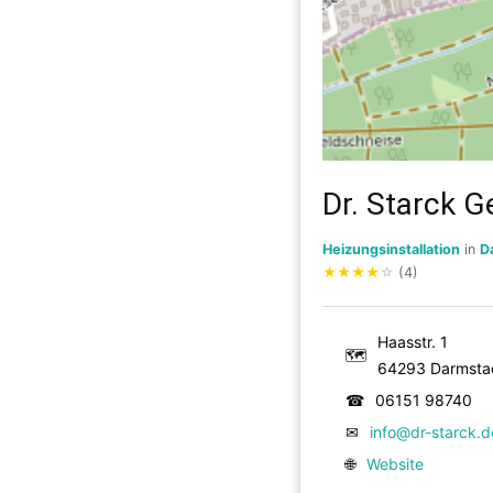
Dr. Starck 
Heizungsinstallation
in
D
★
★
★
★
☆
(4)
Haasstr. 1
🗺
64293 Darmsta
☎
06151 98740
✉
info@dr-starck.d
🌐
Website