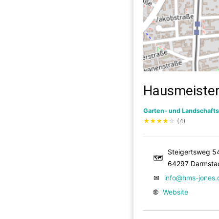
Hausmeister
Garten- und Landschaft
★
★
★
★
☆
(4)
Steigertsweg 5
🗺
64297 Darmsta
✉
info@hms-jones.
🌐
Website