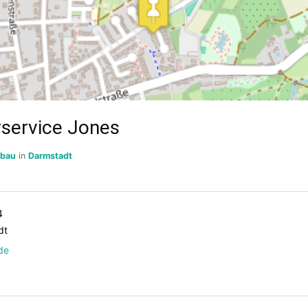
service Jones
sbau
in
Darmstadt
4
dt
de