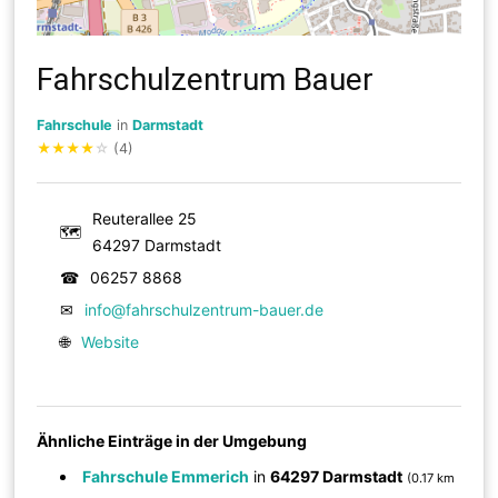
Fahrschulzentrum Bauer
Fahrschule
in
Darmstadt
★
★
★
★
☆
(4)
Reuterallee 25
🗺
64297 Darmstadt
☎
06257 8868
✉
info@fahrschulzentrum-bauer.de
🌐
Website
Ähnliche Einträge in der Umgebung
Fahrschule Emmerich
in
64297 Darmstadt
(0.17 km