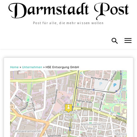
Post für alle, die mehr wissen wollen
Home
»
Unternehmen
»
HSE Entsorgung GmbH