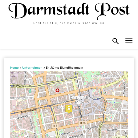
Post für alle, die mehr wissen wollen
Home
»
Unternehmen
»
EntRümp ElungRheinmain