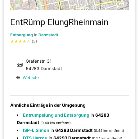
EntRümp ElungRheinmain
Entsorgung
in
Darmstadt
★
★
★
★
☆
(5)
Grafenstr. 31
🗺
64283 Darmstadt
🌐
Website
Ähnliche Einträge in der Umgebung
Entrumpelung und Entsorgung
in
64283
Darmstadt
(0.40 km entfernt)
ISP-L.Simon
in
64283 Darmstadt
(0.44 km entfernt)
DTS Harrou
in
64293 Darmstadt
(0.54 km entfernt)