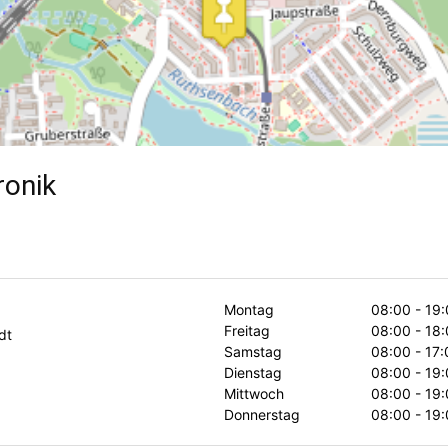
ronik
Montag
08:00 - 19:
Freitag
08:00 - 18:
dt
Samstag
08:00 - 17:
Dienstag
08:00 - 19:
Mittwoch
08:00 - 19:
Donnerstag
08:00 - 19: