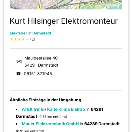
Kurt Hilsinger Elektromonteur
Elektriker
in
Darmstadt
★
★
★
★
☆
(2)
Maulbeerallee 40
🗺
64291 Darmstadt
☎
06151 371945
Ähnliche Einträge in der Umgebung
ATEK GmbH Kälte Klima Elektro
in
64291
Darmstadt
(0.58 km entfernt)
Mauer Elektrotechnik GmbH
in
64289 Darmstadt
(0.91 km entfernt)