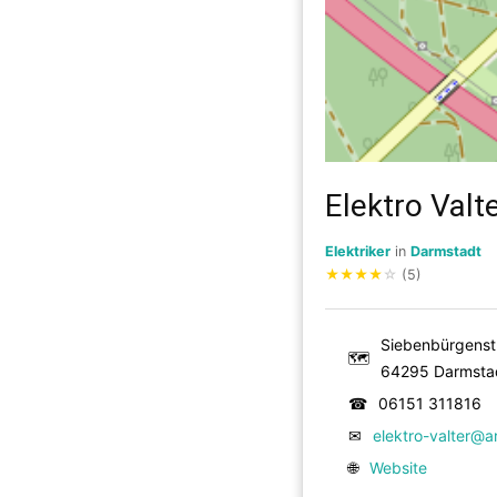
Elektro Val
Elektriker
in
Darmstadt
★
★
★
★
☆
(5)
Siebenbürgenstr
🗺
64295 Darmsta
☎
06151 311816
✉
elektro-valter@a
🌐
Website