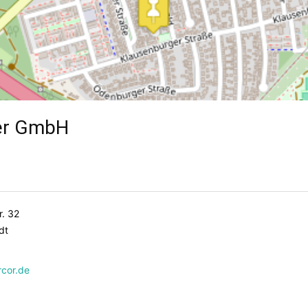
ter GmbH
. 32
dt
rcor.de