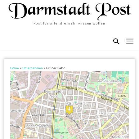
Post für alle, die mehr wissen wollen
Home
»
Unternehmen
»
Grüner Salon