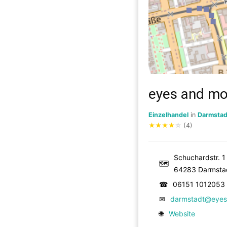
eyes and m
Einzelhandel
in
Darmstad
★
★
★
★
☆
(4)
Schuchardstr. 1
🗺
64283 Darmsta
☎
06151 1012053
✉
darmstadt@eye
🌐
Website