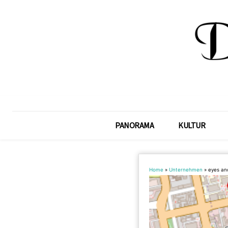
PANORAMA
KULTUR
Home
»
Unternehmen
»
eyes a