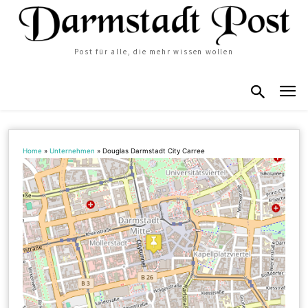
Post für alle, die mehr wissen wollen
Home
»
Unternehmen
»
Douglas Darmstadt City Carree