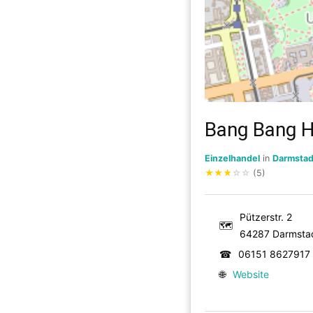
Bang Bang 
Einzelhandel
in
Darmstad
★
★
★
☆
☆
(5)
Pützerstr. 2
🗺
64287 Darmsta
☎
06151 8627917
🌐
Website