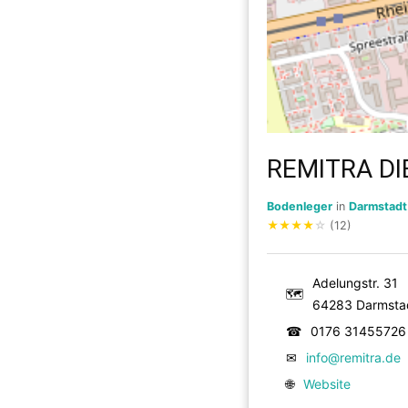
REMITRA D
Bodenleger
in
Darmstadt
★
★
★
★
☆
(12)
Adelungstr. 31
🗺
64283 Darmsta
☎
0176 31455726
✉
info@remitra.de
🌐
Website