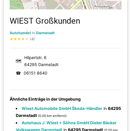
WIEST Großkunden
Autohandel
in
Darmstadt
★
★
★
★
☆
(4)
Hilpertstr. 6
🗺
64295 Darmstadt
☎
06151 8640
Ähnliche Einträge in der Umgebung
Wiest Automobile GmbH Škoda-Händler
in
64295
Darmstadt
(0.00 km entfernt)
Autohaus J. Wiest + Söhne GmbH Dieter Bäcker
Volkswagen Darmstadt
in
64295 Darmstadt
(0.00 km