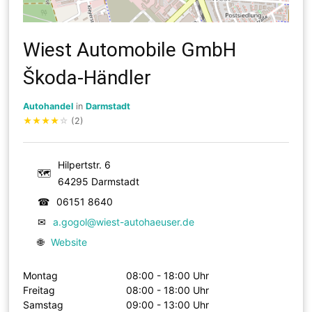
Wiest Automobile GmbH
Škoda-Händler
Autohandel
in
Darmstadt
★
★
★
★
☆
(2)
Hilpertstr. 6
🗺
64295 Darmstadt
☎
06151 8640
✉
a.gogol@wiest-autohaeuser.de
🌐
Website
Montag
08:00 - 18:00 Uhr
Freitag
08:00 - 18:00 Uhr
Samstag
09:00 - 13:00 Uhr