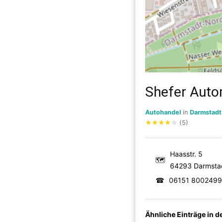
Shefer Auto
Autohandel
in
Darmstadt
★
★
★
★
☆
(5)
Haasstr. 5
🗺
64293 Darmsta
☎
06151 8002499
Ähnliche Einträge in 