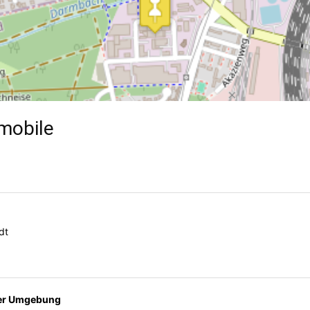
mobile
dt
der Umgebung