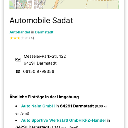
Automobile Sadat
Autohandel
in
Darmstadt
★
★
★
☆
☆
(4)
Messeler-Park-Str. 122
🗺
64291 Darmstadt
☎
06150 9799356
Ähnliche Einträge in der Umgebung
Auto Naim GmbH
in
64291 Darmstadt
(0.06 km
entfernt)
Auto Sportivo Werkstatt GmbH KFZ-Handel
in
64291 Darmstadt
(2.24 km entfernt)