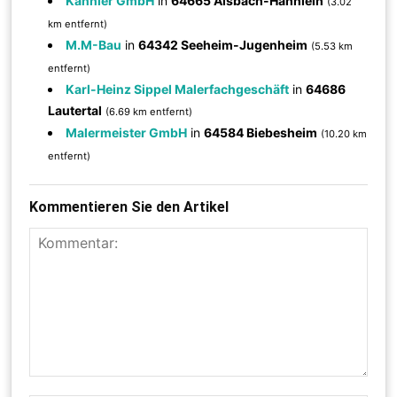
Kannler GmbH
in
64665 Alsbach-Hähnlein
(3.02
km entfernt)
M.M-Bau
in
64342 Seeheim-Jugenheim
(5.53 km
entfernt)
Karl-Heinz Sippel Malerfachgeschäft
in
64686
Lautertal
(6.69 km entfernt)
Malermeister GmbH
in
64584 Biebesheim
(10.20 km
entfernt)
Kommentieren Sie den Artikel