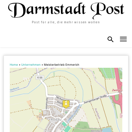
Post für alle, die mehr wissen wollen
Home
»
Unternehmen
»
Meisterbetrieb Emmerich