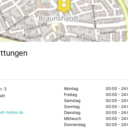
ttungen
Montag
00:00 - 24:
r. 3
Freitag
00:00 - 24:
adt
Samstag
00:00 - 24:
Sonntag
00:00 - 24:
et-hanke.de
Dienstag
00:00 - 24:
Mittwoch
00:00 - 24:
Donnerstag
00:00 - 24: