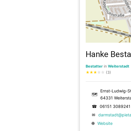
Hanke Besta
Bestatter
in
Weiterstadt
★
★
★
☆
☆
(3)
Ernst-Ludwig-St
🗺
64331 Weiterst
☎
06151 3089241
✉
darmstadt@pieta
🌐
Website