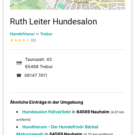
Ruth Leiter Hundesalon
Hundefriseur
in
Trebur
★
★
★
★
☆
(6)
Taunusstr. 43
🗺
65468 Trebur
☎
06147 7411
Ähnliche Einträge in der Umgebung
Hundesalon Fellverliebt
in
64569 Nauheim
(4.01 km
entfernt)
Hundherum – Der Hundefrisör Bärbel
Matuszewski
in
64569 Nauheim
(4.32 km entfernt)