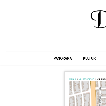
PANORAMA
KULTUR
Home
»
Unternehmen
»
Gül Bod