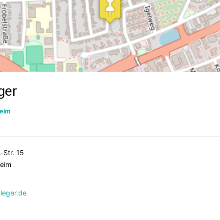
ger
eim
-Str. 15
heim
leger.de