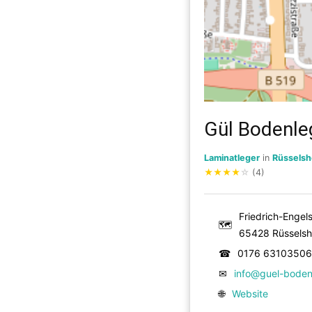
Gül Bodenle
Laminatleger
in
Rüsselsh
★
★
★
★
☆
(4)
Friedrich-Engels
🗺
65428 Rüssels
☎
0176 63103506
✉
info@guel-boden
🌐
Website