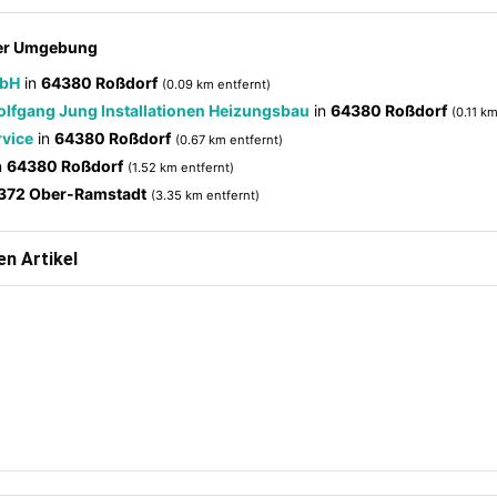
der Umgebung
mbH
in
64380 Roßdorf
(0.09 km entfernt)
Wolfgang Jung Installationen Heizungsbau
in
64380 Roßdorf
(0.11 k
rvice
in
64380 Roßdorf
(0.67 km entfernt)
n
64380 Roßdorf
(1.52 km entfernt)
372 Ober-Ramstadt
(3.35 km entfernt)
n Artikel