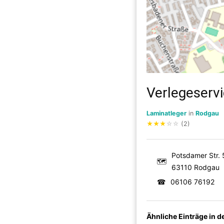
Verlegeserv
Laminatleger
in
Rodgau
★
★
★
☆
☆
(2)
Potsdamer Str. 
🗺
63110 Rodgau
☎
06106 76192
Ähnliche Einträge in 