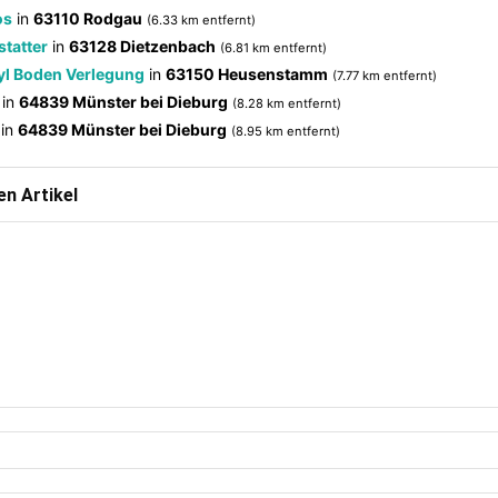
os
in
63110 Rodgau
(6.33 km entfernt)
tatter
in
63128 Dietzenbach
(6.81 km entfernt)
yl Boden Verlegung
in
63150 Heusenstamm
(7.77 km entfernt)
in
64839 Münster bei Dieburg
(8.28 km entfernt)
in
64839 Münster bei Dieburg
(8.95 km entfernt)
n Artikel