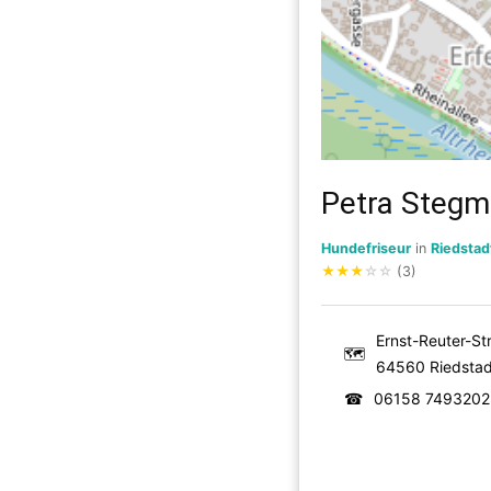
Petra Stegm
Hundefriseur
in
Riedstad
★
★
★
☆
☆
(3)
Ernst-Reuter-Str
🗺
64560 Riedstad
☎
06158 7493202