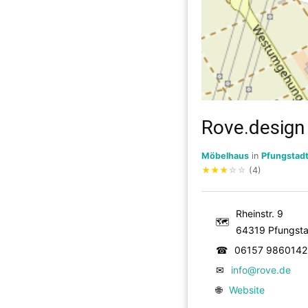
Rove.desig
Möbelhaus
in
Pfungstad
★
★
★
☆
☆
(4)
Rheinstr. 9
🗺
64319 Pfungsta
☎
06157 9860142
✉
info@rove.de
🌐
Website