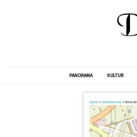
PANORAMA
KULTUR
Home
»
Unternehmen
»
Rove.de