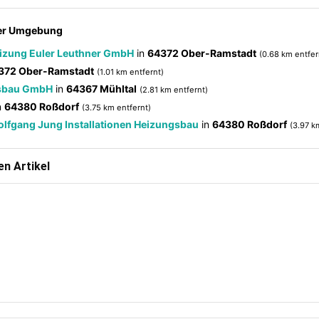
der Umgebung
eizung Euler Leuthner GmbH
in
64372 Ober-Ramstadt
(0.68 km entfer
372 Ober-Ramstadt
(1.01 km entfernt)
gsbau GmbH
in
64367 Mühltal
(2.81 km entfernt)
n
64380 Roßdorf
(3.75 km entfernt)
Wolfgang Jung Installationen Heizungsbau
in
64380 Roßdorf
(3.97 k
n Artikel