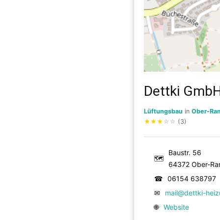
Dettki GmbH
Lüftungsbau
in
Ober-Ra
★
★
★
☆
☆
(3)
Baustr. 56
🗺
64372 Ober-Ra
☎
06154 638797
✉
mail@dettki-hei
🌐
Website