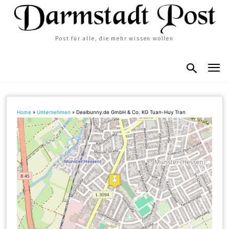
Post für alle, die mehr wissen wollen
Home
»
Unternehmen
»
Dealbunny.de GmbH & Co. KG Tuan-Huy Tran