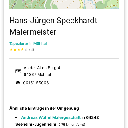
Hans-Jürgen Speckhardt
Malermeister
Tapezierer
in
Mühltal
★
★
★
★
☆
(4)
An der Alten Burg 4
🗺
64367 Mühltal
☎
06151 56066
Ähnliche Einträge in der Umgebung
Andreas Wöhnl Malergeschäft
in
64342
Seeheim-Jugenheim
(2.75 km entfernt)