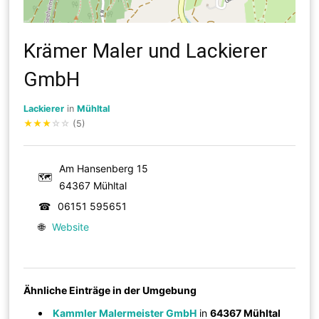
Krämer Maler und Lackierer
GmbH
Lackierer
in
Mühltal
★
★
★
☆
☆
(5)
Am Hansenberg 15
🗺
64367 Mühltal
☎
06151 595651
🌐
Website
Ähnliche Einträge in der Umgebung
Kammler Malermeister GmbH
in
64367 Mühltal