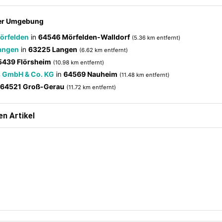
der Umgebung
Mörfelden
in
64546 Mörfelden-Walldorf
(5.36 km entfernt)
Langen
in
63225 Langen
(6.62 km entfernt)
5439 Flörsheim
(10.98 km entfernt)
s GmbH & Co. KG
in
64569 Nauheim
(11.48 km entfernt)
64521 Groß-Gerau
(11.72 km entfernt)
n Artikel