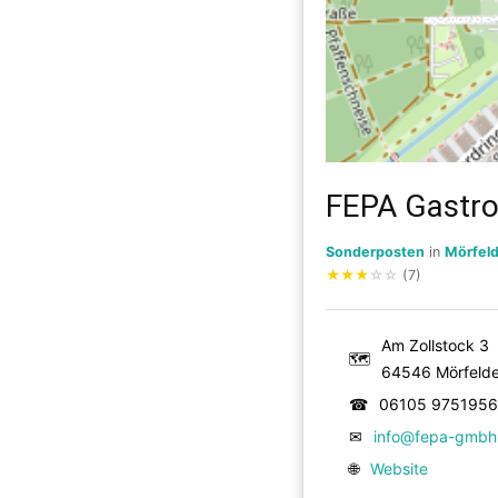
FEPA Gastro
Sonderposten
in
Mörfeld
★
★
★
☆
☆
(7)
Am Zollstock 3
🗺
64546 Mörfelde
☎
06105 9751956
✉
info@fepa-gmbh
🌐
Website