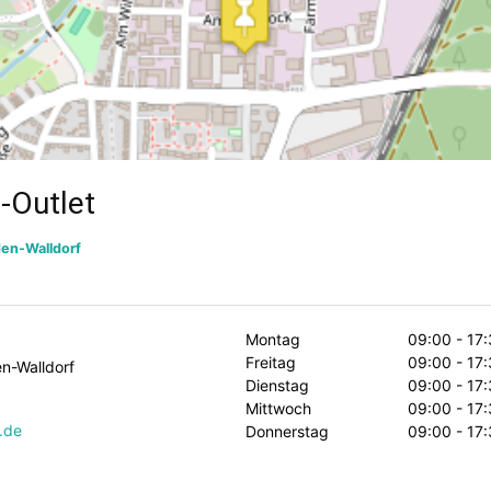
-Outlet
en-Walldorf
Montag
09:00 - 17
Freitag
09:00 - 17
n-Walldorf
Dienstag
09:00 - 17
Mittwoch
09:00 - 17
.de
Donnerstag
09:00 - 17