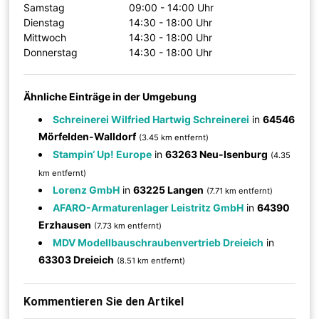
Samstag
09:00 - 14:00 Uhr
Dienstag
14:30 - 18:00 Uhr
Mittwoch
14:30 - 18:00 Uhr
Donnerstag
14:30 - 18:00 Uhr
Ähnliche Einträge in der Umgebung
Schreinerei Wilfried Hartwig Schreinerei
in
64546
Mörfelden-Walldorf
(3.45 km entfernt)
Stampin‘ Up! Europe
in
63263 Neu-Isenburg
(4.35
km entfernt)
Lorenz GmbH
in
63225 Langen
(7.71 km entfernt)
AFARO-Armaturenlager Leistritz GmbH
in
64390
Erzhausen
(7.73 km entfernt)
MDV Modellbauschraubenvertrieb Dreieich
in
63303 Dreieich
(8.51 km entfernt)
Kommentieren Sie den Artikel