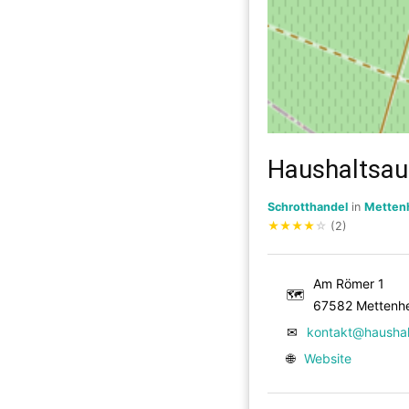
Haushaltsau
Schrotthandel
in
Metten
★
★
★
★
☆
(2)
Am Römer 1
🗺
67582 Mettenhe
✉
kontakt@haushal
🌐
Website