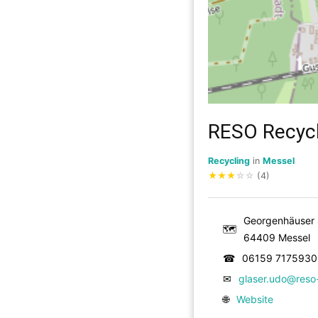
RESO Recycl
Recycling
in
Messel
★
★
★
☆
☆
(4)
Georgenhäuser S
🗺
64409 Messel
☎
06159 7175930
✉
glaser.udo@res
🌐
Website