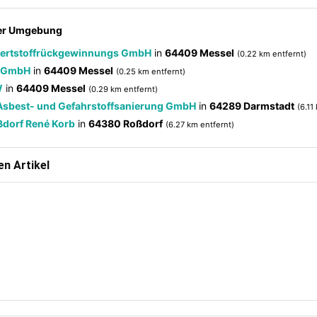
der Umgebung
ertstoffrückgewinnungs GmbH
in
64409 Messel
(0.22 km entfernt)
e GmbH
in
64409 Messel
(0.25 km entfernt)
W
in
64409 Messel
(0.29 km entfernt)
Asbest- und Gefahrstoffsanierung GmbH
in
64289 Darmstadt
(6.11
ßdorf René Korb
in
64380 Roßdorf
(6.27 km entfernt)
n Artikel