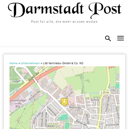
Post für alle, die mehr wissen wollen
Home
»
Unternehmen
»
Lidl Vertriebs-GmbH & Co. KG